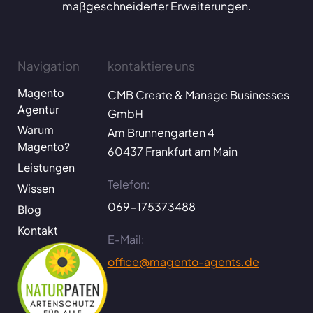
maßgeschneiderter Erweiterungen.
Navigation
kontaktiere uns
Magento
CMB Create & Manage Businesses
Agentur
GmbH
Warum
Am Brunnengarten 4
Magento?
60437 Frankfurt am Main
Leistungen
Telefon:
Wissen
069-175373488
Blog
Kontakt
E-Mail:
office@magento-agents.de